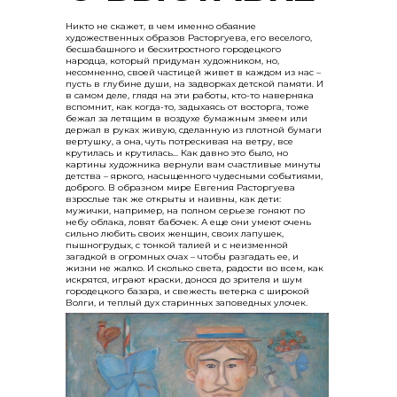
Никто не скажет, в чем именно обаяние
художественных образов Расторгуева, его веселого,
бесшабашного и бесхитростного городецкого
народца, который придуман художником, но,
несомненно, своей частицей живет в каждом из нас –
пусть в глубине души, на задворках детской памяти. И
в самом деле, глядя на эти работы, кто-то наверняка
вспомнит, как когда-то, задыхаясь от восторга, тоже
бежал за летящим в воздухе бумажным змеем или
держал в руках живую, сделанную из плотной бумаги
вертушку, а она, чуть потрескивая на ветру, все
крутилась и крутилась... Как давно это было, но
картины художника вернули вам счастливые минуты
детства – яркого, насыщенного чудесными событиями,
доброго. В образном мире Евгения Расторгуева
взрослые так же открыты и наивны, как дети:
мужички, например, на полном серьезе гоняют по
небу облака, ловят бабочек. А еще они умеют очень
сильно любить своих женщин, своих лапушек,
пышногрудых, с тонкой талией и с неизменной
загадкой в огромных очах – чтобы разгадать ее, и
жизни не жалко. И сколько света, радости во всем, как
искрятся, играют краски, донося до зрителя и шум
городецкого базара, и свежесть ветерка с широкой
Волги, и теплый дух старинных заповедных улочек.