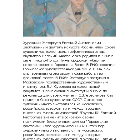
Художник Расторгуев Евгений Анатольевич
Заслуженный деятель искусств России, член Союза
художников, живописец, график-иллюстратор,
скульптор. Евгений Анатольевич родился в 1920г. в
селе Николо-Погост Нижегородской губернии,
детство провел в Городце на Волге. В 1940г. окончил
Горьковское художественное училище. В 1941г. он
стал военным картографом, позже работал во
фронтовой газете. В 1946г. Расторгуев поступил в
Московский государственный художественный
институт им. В.И. Сурикова на живописный
факультет. В 1951г. окончил институт и в 1953г. по
рекомендации своего учителя С.В.Герасимова, был
принят в Союз художников СССР. С этих пор
художник много выставлялся на московских,
российских, всесоюзных и международных
выставках. Участник известной "Группы 16". Евгений
Расторгуев знаменит в основном своим
практически бесконечным циклом "Городецкие
фантазии". Союз художников СССР. С этих пор
художник много выставлялся на московских,
российских, всесоюзных и международных
выставках. Участник известной "Группы 16". Евгений