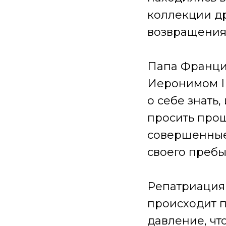
коллекции др
возвращения
Папа Францис
Иеронимом II
о себе знать,
просить прощ
совершенные
своего пребы
Репатриация
происходит п
давление, чт