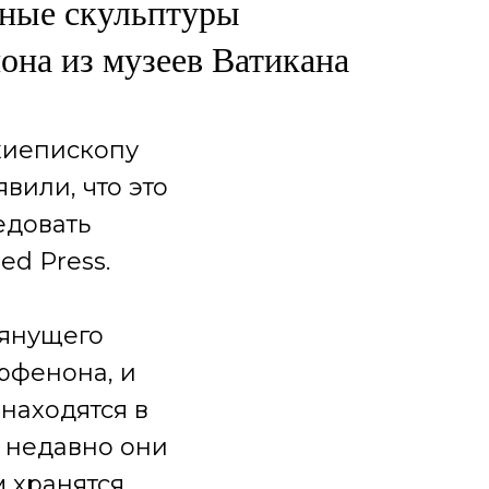
ные скульптуры
она из музеев Ватикана
хиепископу
вили, что это
едовать
ed Press.
тянущего
рфенона, и
находятся в
м недавно они
м хранятся