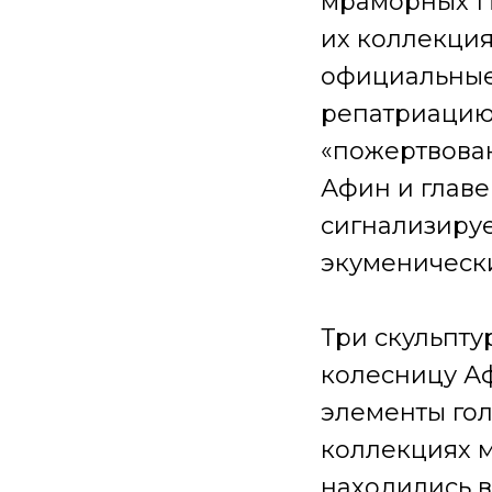
мраморных П
их коллекция
официальные
репатриацию
«пожертвова
Афин и главе
сигнализируе
экуменически
Три скульпту
колесницу А
элементы гол
коллекциях м
находились в