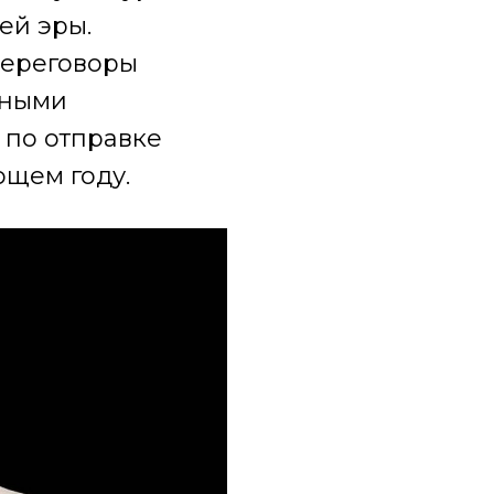
ей эры.
 переговоры
ьными
 по отправке
ющем году.