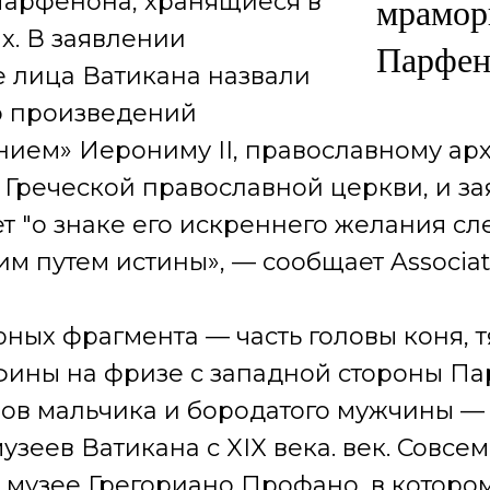
арфенона, хранящиеся в
мрамор
х. В заявлении
Парфен
 лица Ватикана назвали
 произведений
нием» Иерониму II, православному ар
 Греческой православной церкви, и зая
т "о знаке его искреннего желания сл
м путем истины», — сообщает Associat
рных фрагмента — часть головы коня, 
фины на фризе с западной стороны Па
ов мальчика и бородатого мужчины — 
узеев Ватикана с XIX века. век. Совсе
 музее Грегориано Профано, в которо