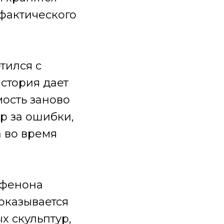
 фактического
тился с
стория дает
мость заново
ер за ошибки,
 во время
рфенона
 оказывается
х скульптур,