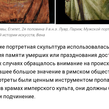
ы, Египет, 2я половина II в.н.э. Лувр, Париж; Мужской пор
ей истории искусств, Вена
е портретная скульптура использовалась
ия памяти умерших или празднования до
х случаях обращалось внимание на проис
вшее большое значение в римском общес
ртреты были ценным инструментом проп
 храмах имперского культа, они должны
и подчинение.