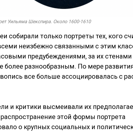
трет Уильяма Шекспира. Около 1600-1610
реи собирали только портреты тех, кого с
всеми неизбежно связанными с этим кла
совыми предубеждениями, за их стенами
е более разнообразным. По мере развития
вопись все больше ассоциировалась с р
ли и критики высмеивали их предполага
 распространение этой формы портрета
вало о крупных социальных и политичес