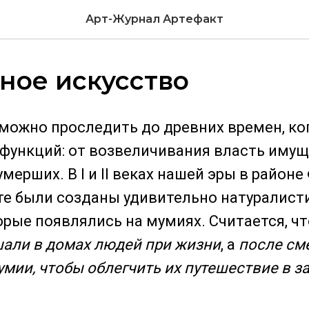
Арт-Журнал Артефакт
ное искусство
можно проследить до древних времен, ко
функций: от возвеличивания власть имущ
мерших. В I и II веках нашей эры в район
те были созданы удивительно натуралист
орые появлялись на мумиях. Считается, что
али в домах людей при жизни
, а
после см
мумии, чтобы облегчить их путешествие в з