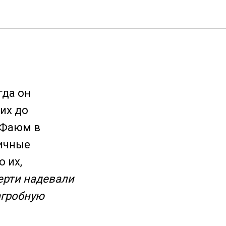
гда он
их до
е Фаюм в
ичные
 их,
ерти надевали
агробную