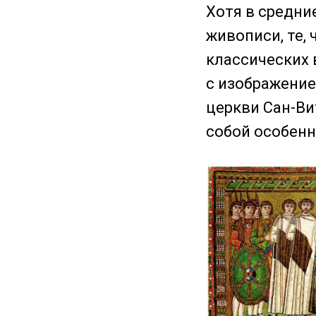
Хотя в средни
живописи, те, 
классических 
с изображени
церкви Сан-Ви
собой особен