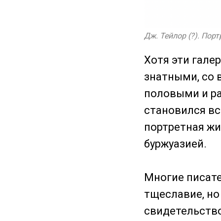
Дж. Тейлор (?). Пор
Хотя эти гале
знатными, со 
половыми и ра
становился вс
портретная жи
буржуазией.
Многие писате
тщеславие, но
свидетельство