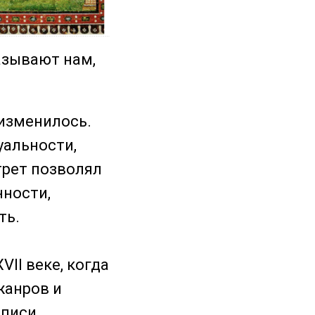
азывают нам,
изменилось.
уальности,
трет позволял
нности,
ть.
II веке, когда
жанров и
писи.