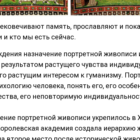
ековечивают память, прославляют и пок
 и кто мы есть сейчас.
ждения назначение портретной живописи 
 результатом растущего чувства индивид
о растущим интересом к гуманизму. Пор
ихологию человека, понять его, его особе
ства, его неповторимую индивидуальнос
ение портретной живописи укрепилось в XV
оролевская академия создала иерархию 
на второе место после исторической живо