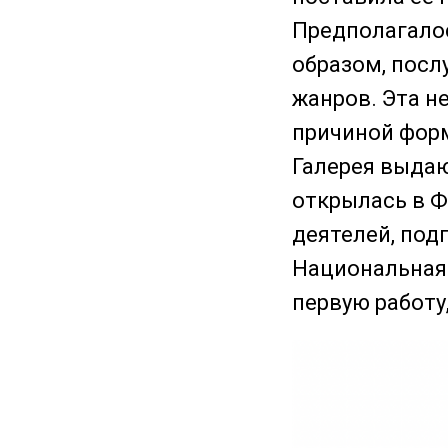
Предполагалос
образом, посл
жанров. Эта н
причиной форм
Галерея выдаю
открылась в Ф
деятелей, под
Национальная 
первую работу