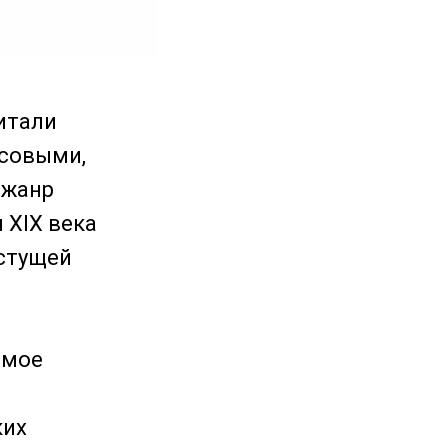
читали
ссовыми,
 жанр
 XIX века
астущей
емое
ких