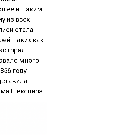
ошее и, таким
у из всех
писи стала
ей, таких как
 которая
вовало много
856 году
дставила
яма Шекспира.