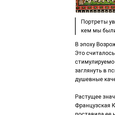
Портреты ув
кем мы были
В эпоху Возро
Это считалось
стимулируемог
заглянуть в пс
душевные каче
Растущее знач
Французская К
поставила ее 