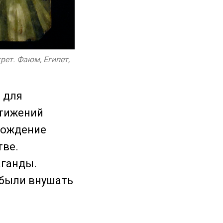
трет. Фаюм, Египет,
 для
стижений
хождение
тве.
аганды.
 были внушать