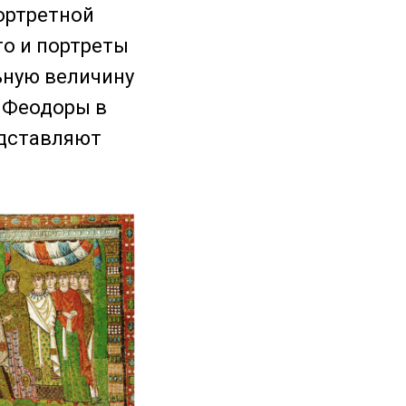
ортретной
то и портреты
ьную величину
 Феодоры в
едставляют