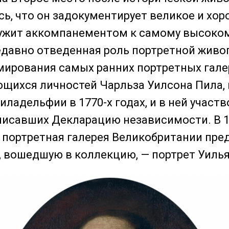
ь, что он задокументирует великое и хор
ужит аккомпанементом к самому высоком
едавно отведенная роль портретной живо
ирования самых ранних портретных галер
щихся личностей Чарльза Уилсона Пила,
иладельфии в 1770-х годах, и в ней участ
писавших Декларацию независимости. В 1
портретная галерея Великобритании пре
, вошедшую в коллекцию, — портрет Уиль