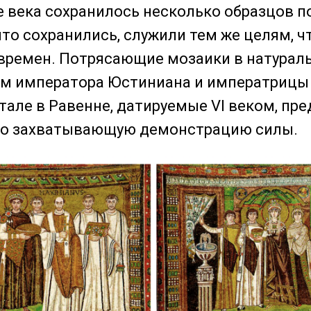
е века сохранилось несколько образцов п
что сохранились, служили тем же целям, ч
времен. Потрясающие мозаики в натурал
ем императора Юстиниана и императрицы
тале в Равенне, датируемые VI веком, пр
но захватывающую демонстрацию силы.