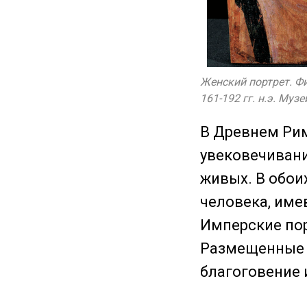
Женский портрет. Фив
161-192 гг. н.э. Муз
В Древнем Рим
увековечиван
живых. В обои
человека, име
Имперские по
Размещенные в
благоговение 