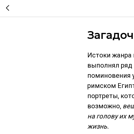
Загадоч
Истоки жанра 
выполнял ряд 
поминовения у
римском Егип
портреты, кот
возможно,
веш
на голову их 
жизнь.