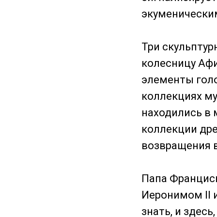
экуменическим
Три скульптур
колесницу Афи
элементы голо
коллекциях му
находились в 
коллекции дре
возвращения в
Папа Франциск
Иеронимом II 
знать, и здесь