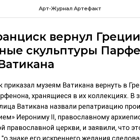
Арт-Журнал Артефакт
ранциск вернул Греци
ные скульптуры Парфе
Ватикана
 приказал музеям Ватикана вернуть в Гр
фенона, хранящиеся в их коллекциях. В 
лица Ватикана назвали репатриацию про
ем» Иерониму II, православному архиепи
й православной церкви, и заявили, что эт
 "о знаке его искреннего желания следов