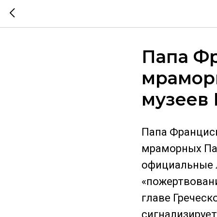
Папа Ф
мрамор
музеев 
Папа Франциск
мраморных Пар
официальные 
«пожертвовани
главе Греческо
сигнализирует