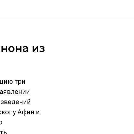
и
нона из
ецию три
заявлении
изведений
скопу Афин и
о
ать