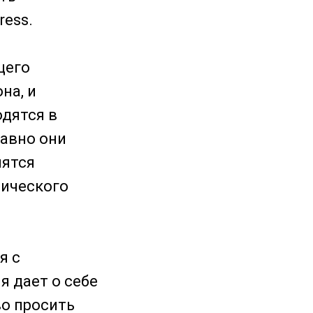
ress.
щего
на, и
дятся в
давно они
нятся
тического
я с
я дает о себе
во просить