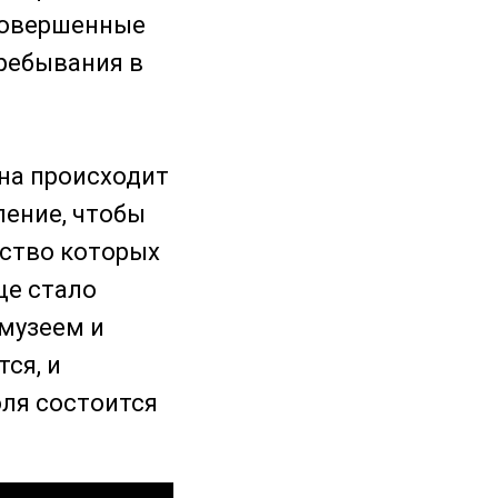
 совершенные
пребывания в
на происходит
ление, чтобы
нство которых
це стало
музеем и
ся, и
оля состоится