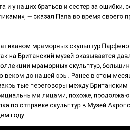
га и у наших братьев и сестер за ошибки,
иками», — сказал Папа во время своего 
Ватиканом мраморных скульптур Парфено
 как на Британский музей оказывается дав
коллекции мраморных скульптур, больши
го веком до нашей эры. Ранее в этом меся
 закрытые переговоры между Британским 
ициальными лицами, похоже, продолжают
ка по отправке скульптур в Музей Акроп
ем году.