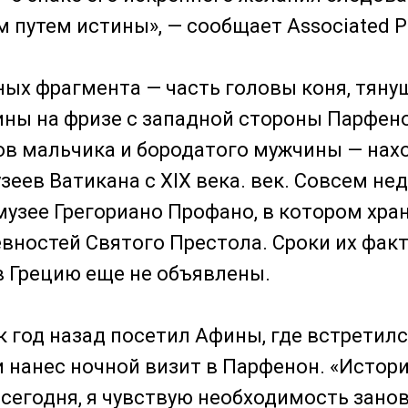
 путем истины», — сообщает Associated P
ных фрагмента — часть головы коня, тяну
ны на фризе с западной стороны Парфено
в мальчика и бородатого мужчины — нахо
зеев Ватикана с XIX века. век. Совсем не
музее Грегориано Профано, в котором хра
вностей Святого Престола. Сроки их фак
 Грецию еще не объявлены.
 год назад посетил Афины, где встретилс
и нанес ночной визит в Парфенон. «Истори
, сегодня, я чувствую необходимость зано